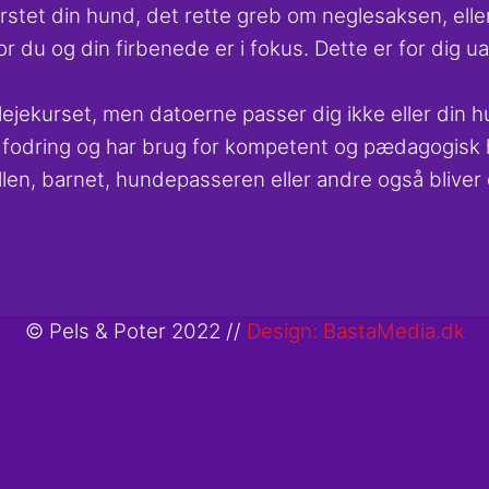
børstet din hund, det rette greb om neglesaksen, el
or du og din firbenede er i fokus. Dette er for dig u
plejekurset, men datoerne passer dig ikke eller di
dfodring og har brug for kompetent og pædagogisk 
llen, barnet, hundepasseren eller andre også bliver
© Pels & Poter 2022 //
Design: BastaMedia.dk