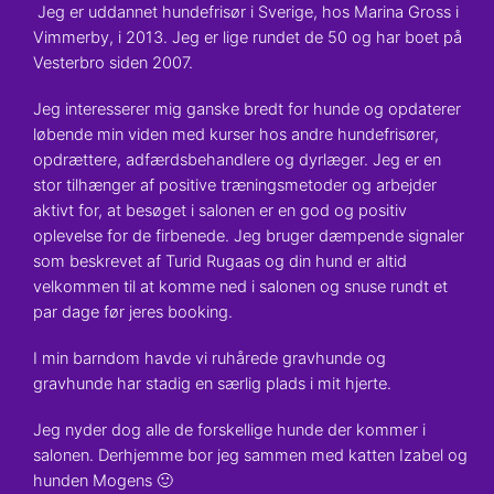
Skip
Jeg er uddannet hundefrisør i Sverige, hos Marina Gross i
to
Vimmerby, i 2013. Jeg er lige rundet de 50 og har boet på
content
Vesterbro siden 2007.
Jeg interesserer mig ganske bredt for hunde og opdaterer
løbende min viden med kurser hos andre hundefrisører,
opdrættere, adfærdsbehandlere og dyrlæger. Jeg er en
stor tilhænger af positive træningsmetoder og arbejder
aktivt for, at besøget i salonen er en god og positiv
oplevelse for de firbenede. Jeg bruger dæmpende signaler
som beskrevet af Turid Rugaas og din hund er altid
velkommen til at komme ned i salonen og snuse rundt et
par dage før jeres booking.
I min barndom havde vi ruhårede gravhunde og
gravhunde har stadig en særlig plads i mit hjerte.
Jeg nyder dog alle de forskellige hunde der kommer i
salonen. Derhjemme bor jeg sammen med katten Izabel og
hunden Mogens 🙂