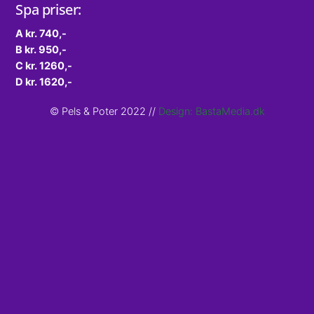
Spa priser:
Skip
to
A kr. 740,-
content
B kr. 950,-
C kr. 1260,-
D kr. 1620,-
© Pels & Poter 2022 //
Design: BastaMedia.dk